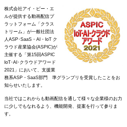
株式会社アイ・ピー・エ
ルが提供する動画配信プ
ラットフォーム「クラス
トリーム」が一般社団法
人ASP･SaaS・AI・IoT ク
ラウド産業協会(ASPIC)が
主催する「第15回ASPIC
IoT･AI･クラウドアワード
2021」において、支援業
務系
ASP
・
SaaS
部門 準グランプリを受賞したことをお
知らせいたします。
当社ではこれからも動画配信を通して様々な企業様のお力
に少しでもなれるよう、機能開発、提案を行って参りま
す。