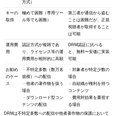
方式）
キーの
極めて困難（専用ツー
第三者が通信から盗む
取得
ル等でも困難）
ことは困難だが、正規
視聴者が取得すること
は可能
運用費
認証方式が複雑であ
DRM認証に比べる
用
り、ライセンス等の運
と、無料〜安価に実装
用費用が相対的に高額
可能
お勧め
・
不特定多数（数万名
・
対象者が特定少数の
のケー
規模）への配信
場合
ス
・
他者の著作物を扱う
・
自組織が権利を持つ
場合
コンテンツ
・
ダウンロード型コン
・
費用対効果を重視す
テンツの配信
る場合
DRMは不特定多数への配信や他者著作物の保護において