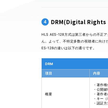
DRM(Digital Rig
4
HLS AES-128方式は第三者から
ん。よって、不特定多数の視聴者に向けた
ES-128の違いは以下の通りです。
DRM
項目
内容
・著作権
・公開鍵
概要
・著作者
・キー（
・認証方