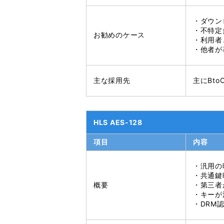
・ダウン
・不特定
お勧めのケース
・利用者
・他者が
主な採用先
主にBt
HLS AES-128
項目
内容
・汎用の
・共通鍵
概要
・第三者
・キーが
・DRM