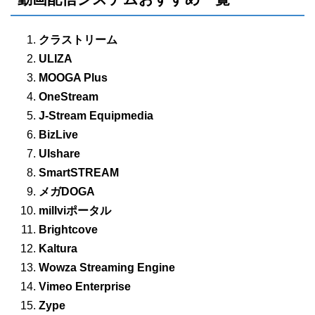
クラストリーム
ULIZA
MOOGA Plus
OneStream
J-Stream Equipmedia
BizLive
UIshare
SmartSTREAM
メガDOGA
millviポータル
Brightcove
Kaltura
Wowza Streaming Engine
Vimeo Enterprise
Zype