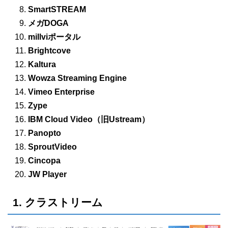
SmartSTREAM
メガDOGA
millviポータル
Brightcove
Kaltura
Wowza Streaming Engine
Vimeo Enterprise
Zype
IBM Cloud Video（旧Ustream）
Panopto
SproutVideo
Cincopa
JW Player
1. クラストリーム